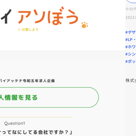
※ロ
2023.
#デ
#LP
#ホ
#シ
#ポ
株式