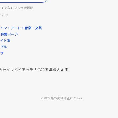
グインなしでも保存可能
02.09
ザイン・アート・音楽・文芸
・特集ページ
ワイト系
ンプル
ップ
会社イッパイアッテナ令和五年求人企画
この作品の掲載修正について