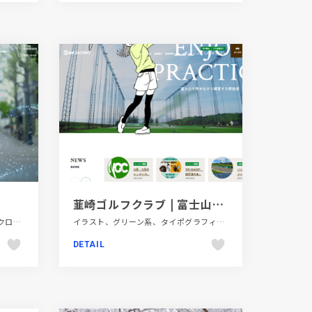
韮崎ゴルフクラブ | 富士山を眺めながら練習する解放感
グレー系、コーポレートサイト、スクロールエフェクト、スタイリッシュ、ダイナミック、ブラック系 、ホワイト系、モーション多め、大きめ写真、金融・法律・人材・専門職
イラスト、グリーン系、タイポグラフィー、ナチュラル、商業施設・レジャー、大きめ写真、施設・店舗サイト
DETAIL