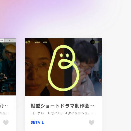
Sip & Guzzle | A bar culture media site - Presented by the creators of The SG Shochu
縦型ショートドラマ制作会社｜B4B Inc.
イエロー系、グレー系、スタイリッシュ、タイポグラフィー、デザイン・アート・音楽・文芸、フラットデザイン、ホワイト系、メディアサイト、多言語対応、大きめ写真、飲食店・グルメ・ウェディング
コーポレートサイト、スタイリッシュ、テレビ・アニメ・映画・芸能、モーション多め、動画が流れる
DETAIL