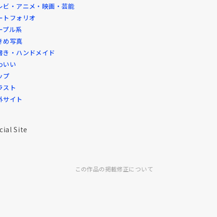
レビ・アニメ・映画・芸能
ートフォリオ
ープル系
きめ写真
書き・ハンドメイド
わいい
ップ
ラスト
外サイト
cial Site
この作品の掲載修正について