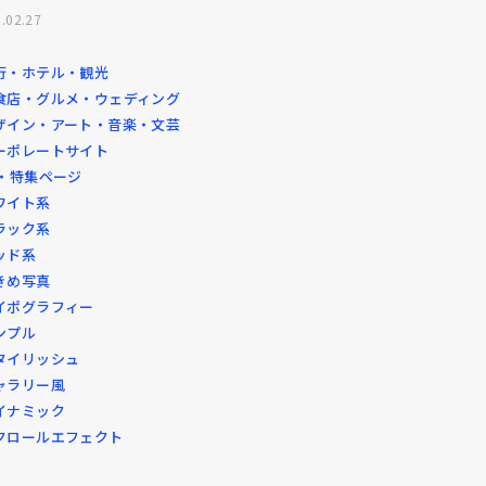
.02.27
行・ホテル・観光
食店・グルメ・ウェディング
ザイン・アート・音楽・文芸
ーポレートサイト
P・特集ページ
ワイト系
ラック系
ッド系
きめ写真
イポグラフィー
ンプル
タイリッシュ
ャラリー風
イナミック
クロールエフェクト