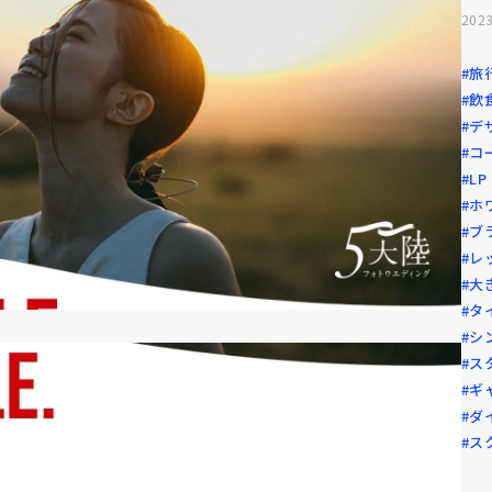
2023
#旅
#飲
#デ
#コ
#L
#ホ
#ブ
#レ
#大
#タ
#シ
#ス
#ギ
#ダ
#ス