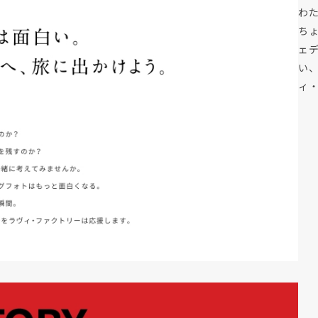
わ
ち
ェ
い
ィ