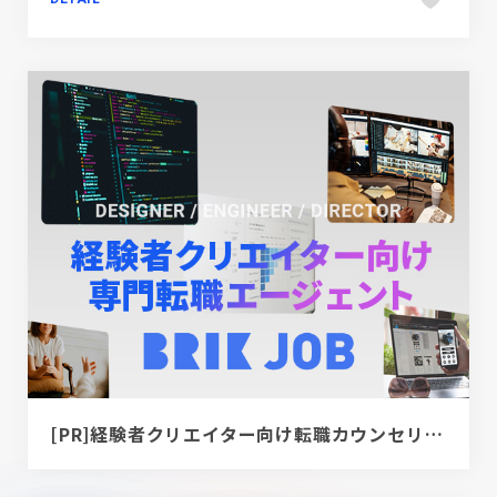
[PR]経験者クリエイター向け転職カウンセリング｜デザイナー / ディレクター / エンジニア