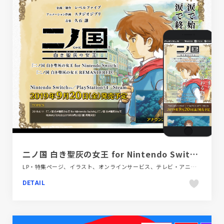
二ノ国 白き聖灰の女王 for Nintendo Switch／ 二ノ国 白き聖灰の女王 REMASTERED
LP・特集ページ、イラスト、オンラインサービス、テレビ・アニメ・映画・芸能、ナチュラル、ベージュ・ゴールド系、動画が流れる
DETAIL