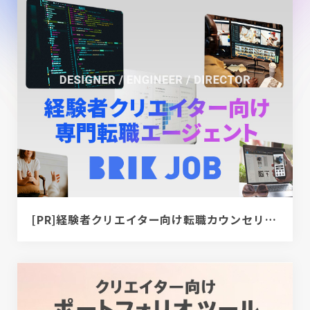
[PR]経験者クリエイター向け転職カウンセリング｜デザイナー / ディレクター / エンジニア