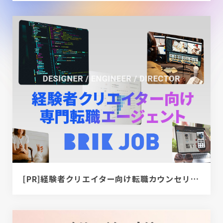
[PR]経験者クリエイター向け転職カウンセリング｜デザイナー / ディレクター / エンジニア