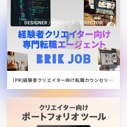
[PR]経験者クリエイター向け転職カウンセリング｜デザイナー / ディレクター / エンジニア