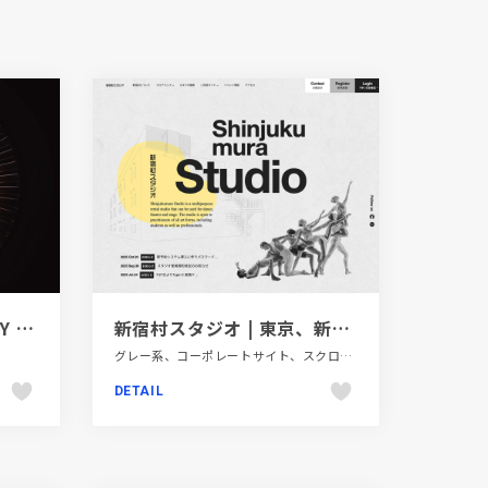
LEXUS JAPAN MOBILITY SHOW 空間デザイン・映像・グラフィック
新宿村スタジオ | 東京、新宿で舞台・演劇・リハーサルの稽古場
グレー系、コーポレートサイト、スクロールエフェクト、タイポグラフィー、ダイナミック、テレビ・アニメ・映画・芸能、デザイン・アート・音楽・文芸、フラットデザイン、大きめ写真、施設・店舗サイト
DETAIL