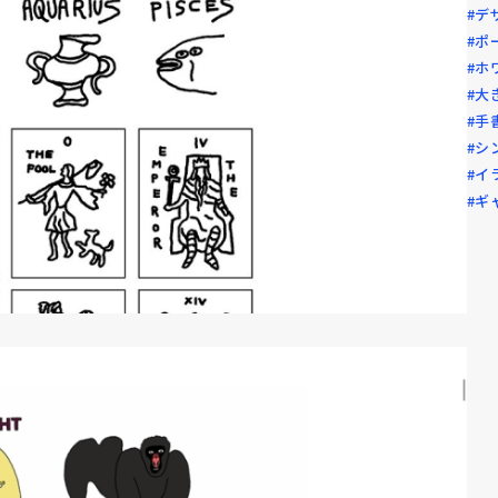
#デ
#ポ
#ホ
#大
#手
#シ
#イ
#ギ