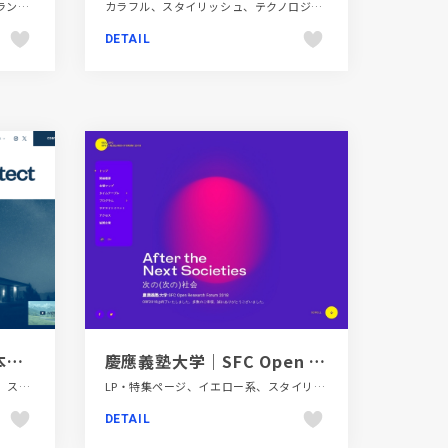
スタイリッシュ、ダイナミック、ブランド・サービスサイト、ホワイト系、モーション多め、レッド系、大きめ写真、海外サイト、自動車・乗り物・交通
カラフル、スタイリッシュ、テクノロジー・サイエンス、ホワイト系、ポップ、大きめ写真、新卒・中途採用サイト、金融・法律・人材・専門職
DETAIL
株式会社Mobitect | 日本の建築をモバイル化し、世界のライフスタイルを変える。
慶應義塾大学｜SFC Open Research Forum 2018
ギャラリー風、コーポレートサイト、スクロールエフェクト、スタイリッシュ、ブルー系、建設・住宅・不動産
LP・特集ページ、イエロー系、スタイリッシュ、ダイナミック、パープル系、ピンク系、ブルー系、ホワイト系、ポップ、教育・学校、施設・店舗サイト
DETAIL