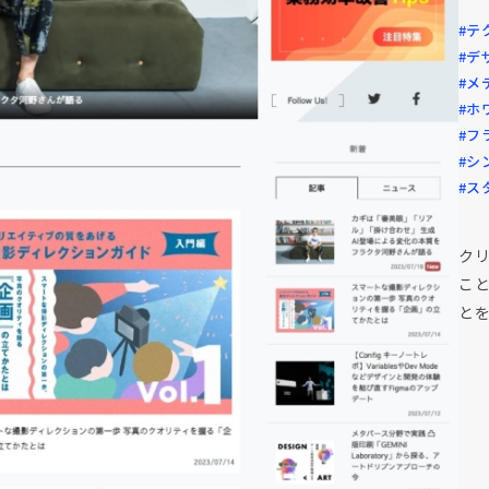
#テ
#デ
#メ
#ホ
#フ
#シ
#ス
ク
こ
と