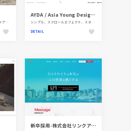
AYDA / Asia Young Designer Award | アジア ヤング デザイナー アワード
スタイリッシュ、スポーツ・アウトドア、タイポグラフィー、ファッション・ビューティー、ブランド・サービスサイト、ホワイト系、大きめ写真
シンプル、スクロールエフェクト、スタイリッシュ、ダイナミック、デザイン・アート・音楽・文芸、ブランド・サービスサイト、ブルー系、ホワイト系、モーション多め
DETAIL
新卒採用-株式会社リンクアンドモチベーション