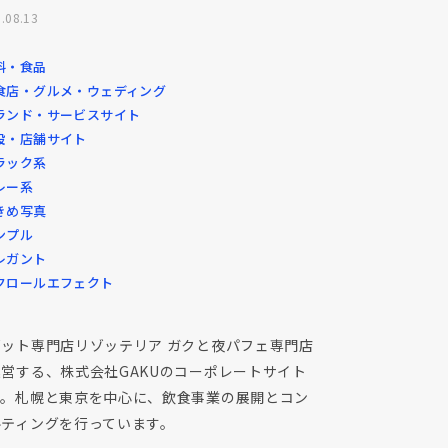
.08.13
料・食品
食店・グルメ・ウェディング
ランド・サービスサイト
設・店舗サイト
ラック系
レー系
きめ写真
ンプル
レガント
クロールエフェクト
ゾット専門店リゾッテリア ガクと夜パフェ専門店
営する、株式会社GAKUのコーポレートサイト
す。札幌と東京を中心に、飲食事業の展開とコン
ルティングを行っています。