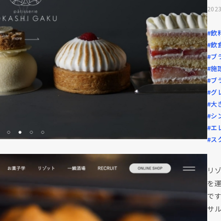
2023
#飲
#飲
#ブ
#施
#ブ
#グ
#大
#シ
#エ
#ス
リ
を運
で
サ