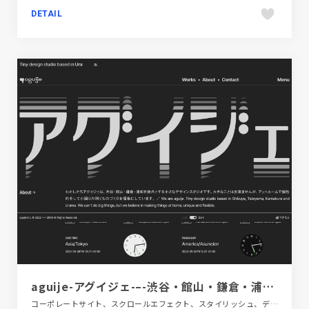
DETAIL
aguije-アグイジェ-–-渋谷・館山・鎌倉・浦和が拠点の小さなデザインスタジオ。
コーポレートサイト、スクロールエフェクト、スタイリッシュ、デザイン・アート・音楽・文芸、ブラック系 、ポップ、モーション多め