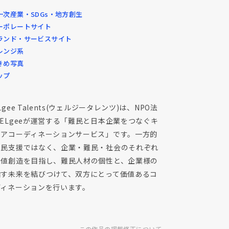
一次産業・SDGs・地方創生
ーポレートサイト
ランド・サービスサイト
レンジ系
きめ写真
ップ
Lgee Talents(ウェルジータレンツ)は、NPO法
ELgeeが運営する「難民と日本企業をつなぐキ
リアコーディネーションサービス」です。一方的
難民支援ではなく、企業・難民・社会のそれぞれ
価値創造を目指し、難民人材の個性と、企業様の
指す未来を結びつけて、双方にとって価値あるコ
ディネーションを行います。
この作品の掲載修正について