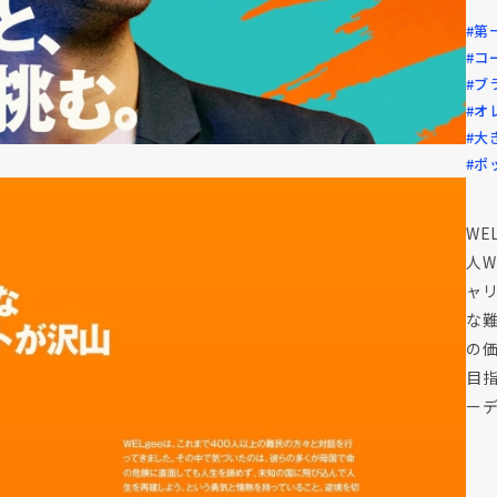
#第
#コ
#ブ
#オ
#大
#ポ
WE
人W
ャ
な
の
目
ー