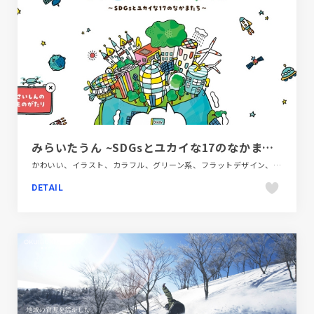
みらいたうん ~SDGsとユカイな17のなかまたち~ | SDGs | セブンパーク天美
かわいい、イラスト、カラフル、グリーン系、フラットデザイン、ブランド・サービスサイト、ホワイト系、ポップ、モーション多め、地域・団体・活動、第一次産業・SDGs・地方創生
DETAIL