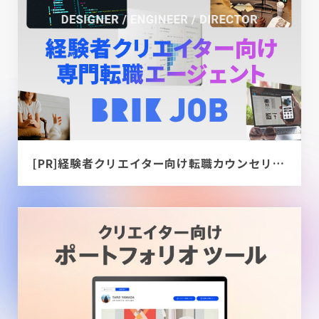
[PR]経験者クリエイター向け転職カウンセリング｜デザイナー / ディレクター / エンジニア