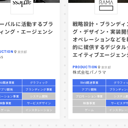
ーバルに活動するブラ
戦略設計・ブランディ
ィング・エージェンシ
グ・デザイン・実装開
オペレーションなどを
的に提供するデジタル
東京都
UCTION
エイティブエージェン
ss
東京都
PRODUCTION
株式会社パノラマ
eb関連事業
グラフィック
Web関連事業
グラフィ
アプリ開発
ブランディング事業
アプリ開発
ブランディン
モーション事業
システム開発
プロモーション事業
システム
映像事業
サービスデザイン
映像事業
サービスデ
ゲーム
インスタレーション
ゲーム
インスタレー