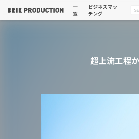
一
ビジネスマッ
覧
チング
超上流工程