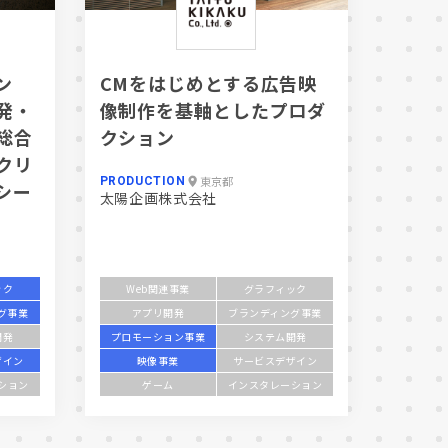
ン
CMをはじめとする広告映
発・
像制作を基軸としたプロダ
総合
クション
クリ
東京都
PRODUCTION
シー
太陽企画株式会社
ック
Web関連事業
グラフィック
グ事業
アプリ開発
ブランディング事業
開発
プロモーション事業
システム開発
ザイン
映像事業
サービスデザイン
ション
ゲーム
インスタレーション