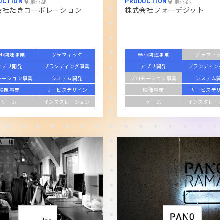
東京都
東京都
UCTION
PRODUCTION
会社たきコーポレーション
株式会社フォーデジット
eb関連事業
グラフィック
Web関連事業
グラフィ
アプリ開発
ブランディング事業
アプリ開発
ブランディン
モーション事業
システム開発
プロモーション事業
システム
映像事業
サービスデザイン
映像事業
サービスデ
ゲーム
インスタレーション
ゲーム
インスタレー