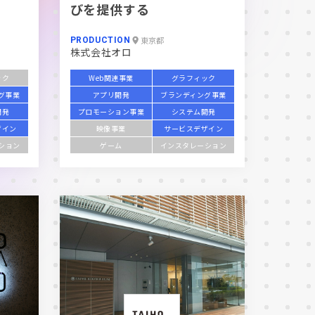
びを提供する
東京都
PRODUCTION
株式会社オロ
ック
Web関連事業
グラフィック
グ事業
アプリ開発
ブランディング事業
開発
プロモーション事業
システム開発
ザイン
映像事業
サービスデザイン
ション
ゲーム
インスタレーション