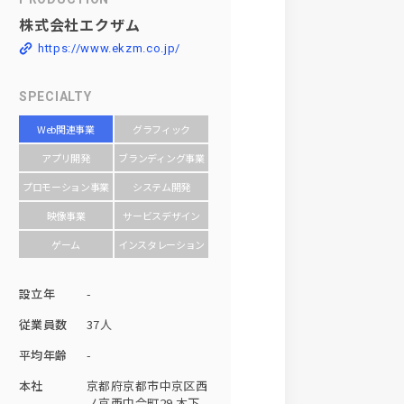
株式会社エクザム
https://www.ekzm.co.jp/
SPECIALTY
Web関連事業
グラフィック
アプリ開発
ブランディング事業
プロモーション事業
システム開発
映像事業
サービスデザイン
ゲーム
インスタレーション
設立年
-
従業員数
37人
平均年齢
-
本社
京都府京都市中京区西
ノ京西中合町29 木下