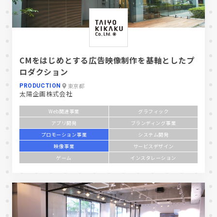
CMをはじめとする広告映像制作を基軸としたプ
ロダクション
東京都
PRODUCTION
太陽企画株式会社
Web関連事業
グラフィック
アプリ開発
ブランディング事業
プロモーション事業
システム開発
映像事業
サービスデザイン
ゲーム
インスタレーション