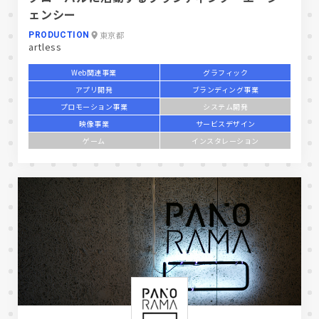
ェンシー
東京都
PRODUCTION
artless
Web関連事業
グラフィック
アプリ開発
ブランディング事業
プロモーション事業
システム開発
映像事業
サービスデザイン
ゲーム
インスタレーション