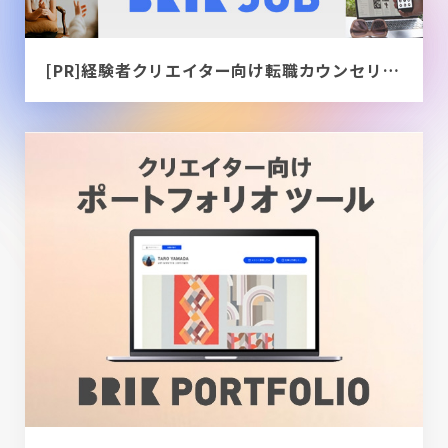
[PR]経験者クリエイター向け転職カウンセリング｜デザイナー / ディレクター / エンジニア