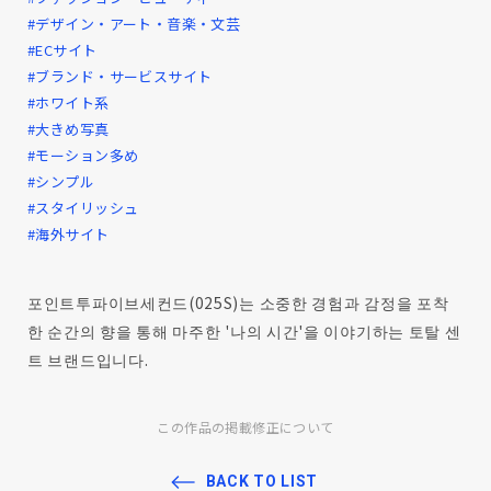
#デザイン・アート・音楽・文芸
#ECサイト
#ブランド・サービスサイト
#ホワイト系
#大きめ写真
#モーション多め
#シンプル
#スタイリッシュ
#海外サイト
포인트투파이브세컨드(025S)는 소중한 경험과 감정을 포착
한 순간의 향을 통해 마주한 '나의 시간'을 이야기하는 토탈 센
트 브랜드입니다.
この作品の掲載修正について
BACK TO LIST