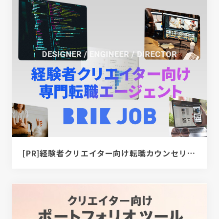
[PR]経験者クリエイター向け転職カウンセリング｜デザイナー / ディレクター / エンジニア