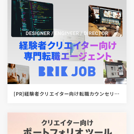
[PR]経験者クリエイター向け転職カウンセリング｜デザイナー / ディレクター / エンジニア