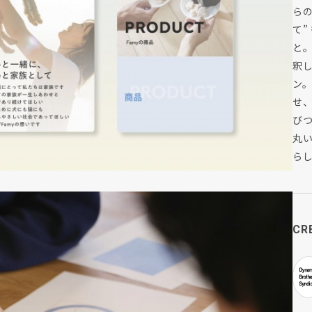
らの
て”
と
釈
ン
せ
び
丸い
ら
CR