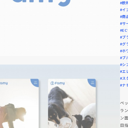
#飲
#イ
#商
#サ
#E
#ブ
#グ
#ホ
#ブ
#シ
#エ
#ス
#ナ
ペッ
ラ
ン
目