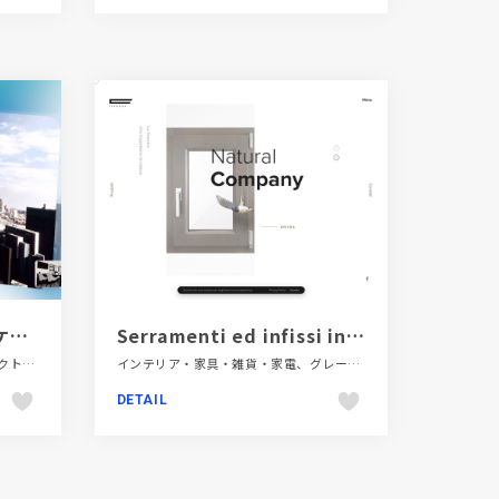
ROOV - 住空間コミュニケーション・プラットフォーム
Serramenti ed infissi in legno e legno/alluminio - Finnova
LP・特集ページ、スクロールエフェクト、タイポグラフィー、ダイナミック、ブランド・サービスサイト、ブルー系、モーション多め、動画が流れる、建設・住宅・不動産
インテリア・家具・雑貨・家電、グレー系、コーポレートサイト、シンプル、スクロールエフェクト、スタイリッシュ、タイポグラフィー、ナチュラル、ホワイト系、大きめ写真、建設・住宅・不動産、海外サイト
DETAIL