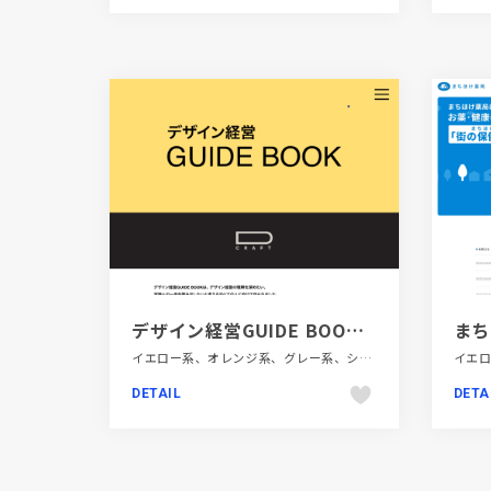
デザイン経営GUIDE BOOK - Loftwork Inc.
イエロー系、オレンジ系、グレー系、シンプル、タイポグラフィー、デザイン・アート・音楽・文芸、フラットデザイン、ブラウン系、ブランド・サービスサイト、ブルー系、ベージュ・ゴールド系、メディアサイト、モーション多め、金融・法律・人材・専門職
DETAIL
DETA