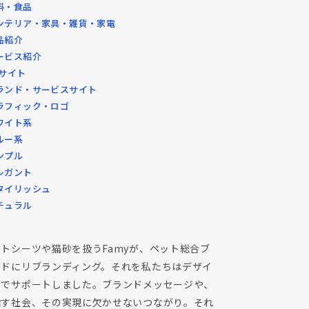
料・食品
ンテリア・家具・雑貨・家電
品紹介
ービス紹介
Cサイト
ランド・サービスサイト
ラフィック・ロゴ
ワイト系
ルー系
ンプル
レガント
タイリッシュ
チュラル
トシーツや猫砂を扱うFamyが、ペット総合ブ
ンドにリブランディング。それを私たちはデザイ
面でサポートしました。ブランドメッセージや、
指す社会、その実現に欠かせないつながり。それ