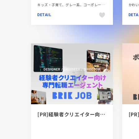
キッズ・子育て、グレー系、コーポレートサイト、シンプル、スタイリッシュ、ブラック系 、モーション多め、レッド系、地域・団体・活動、多言語対応、大きめ写真
DETAIL
DETA
[PR]経験者クリエイター向け転職カウンセリング｜デザイナー / ディレクター / エンジニア