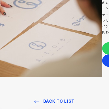
私た
ーケ
ディ
ンサ
イン
関わ
BACK TO LIST