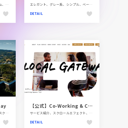
コーポレートサイト、スタイリッシュ、タイポグラフィー、テクノロジー・サイエンス、フラットデザイン、ブルー系、ホワイト系、モーション多め、多言語対応、新卒・中途採用サイト
エレガント、グレー系、シンプル、ベージュ・ゴールド系、モーション多め、医療・ヘルスケア、大きめ写真、施設・店舗サイト
DETAIL
ay
【公式】Co-Working & Co-Learning Space「Q」博多駅直結シェアオフィス・コワーキングスペース
イラスト、エレガント、シンプル、スクロールエフェクト、ナチュラル、ベージュ・ゴールド系、ホワイト系、モーション多め、大きめ写真、手書き・ハンドメイド、施設・店舗サイト、旅行・ホテル・観光、日本テイスト
サービス紹介、スクロールエフェクト、タイポグラフィー、フラットデザイン、ブラウン系、ブランド・サービスサイト、モーション多め、大きめ写真
DETAIL