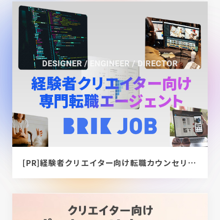
[PR]経験者クリエイター向け転職カウンセリング｜デザイナー / ディレクター / エンジニア