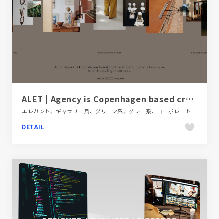
ALET | Agency is Copenhagen based creative studio and production house with storytelling in our core
エレガント、ギャラリー風、グリーン系、グレー系、コーポレートサイト、スクロールエフェクト、タイポグラフィー、ダイナミック、デザイン・アート・音楽・文芸、ナチュラル、ブラウン系、ベージュ・ゴールド系、ホワイト系、モーション多め、大きめ写真、海外サイト
DETAIL