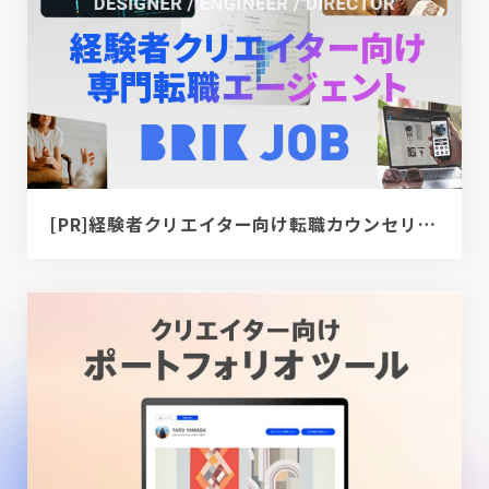
[PR]経験者クリエイター向け転職カウンセリング｜デザイナー / ディレクター / エンジニア