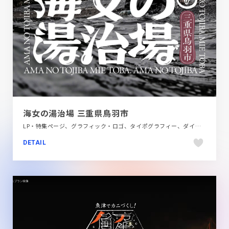
海女の湯治場 三重県鳥羽市
LP・特集ページ、グラフィック・ロゴ、タイポグラフィー、ダイナミック、ピンク系、動画が流れる、地域・団体・活動、大きめ写真、旅行・ホテル・観光、日本テイスト、映像、第一次産業・SDGs・地方創生
DETAIL