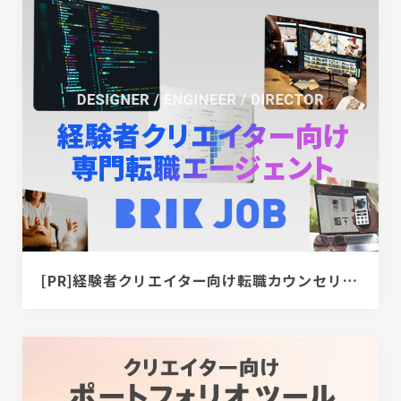
[PR]経験者クリエイター向け転職カウンセリング｜デザイナー / ディレクター / エンジニア