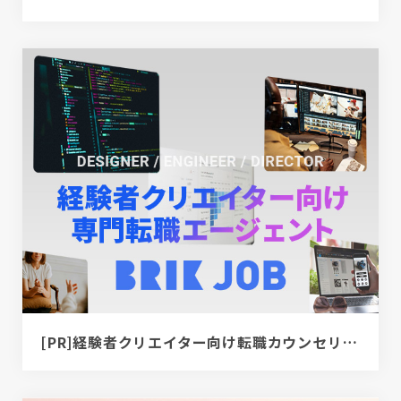
[PR]経験者クリエイター向け転職カウンセリング｜デザイナー / ディレクター / エンジニア