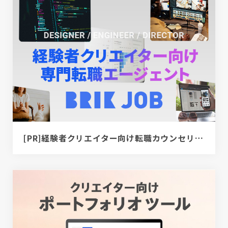
[PR]経験者クリエイター向け転職カウンセリング｜デザイナー / ディレクター / エンジニア