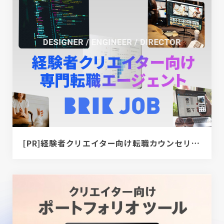
[PR]経験者クリエイター向け転職カウンセリング｜デザイナー / ディレクター / エンジニア