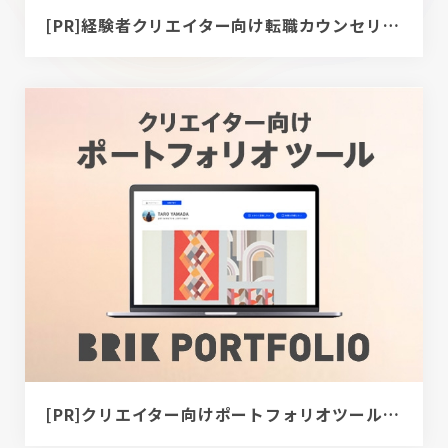
[PR]経験者クリエイター向け転職カウンセリング｜デザイナー / ディレクター / エンジニア
[PR]クリエイター向けポートフォリオツール｜BRIK PORTFOLIO