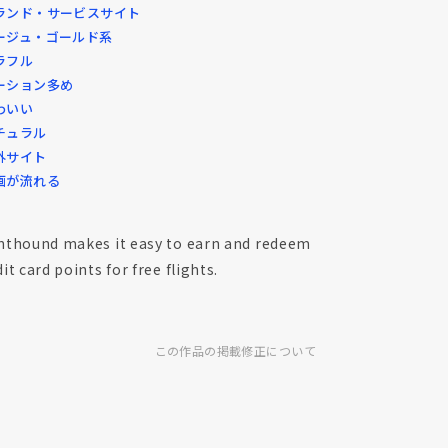
ランド・サービスサイト
ージュ・ゴールド系
ラフル
ーション多め
わいい
チュラル
外サイト
画が流れる
nthound makes it easy to earn and redeem
it card points for free flights.
この作品の掲載修正について