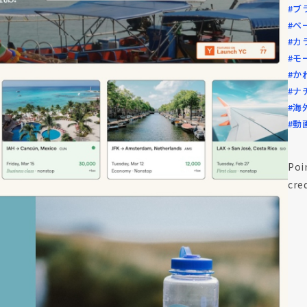
#ブ
#ベ
#カ
#モ
#か
#ナ
#海
#動
Poi
cred