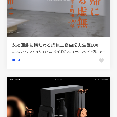
永劫回帰に横たわる虚無三島由紀夫生誕100年＝昭和100年 | ART & GALLERY | GYRE
エレガント、スタイリッシュ、タイポグラフィー、ホワイト系、商業施設・レジャー、施設・店舗サイト
DETAIL