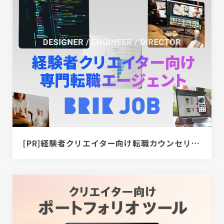
[PR]経験者クリエイター向け転職カウンセリング｜デザイナー / ディレクター / エンジニア