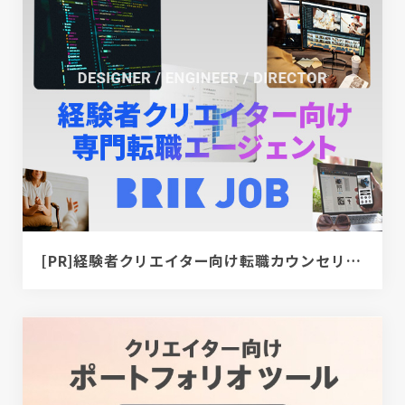
[PR]経験者クリエイター向け転職カウンセリング｜デザイナー / ディレクター / エンジニア