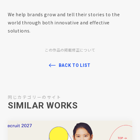
We help brands grow and tell their stories to the
world through both innovative and effective
solutions.
この作品の掲載修正について
BACK TO LIST
同じカテゴリーのサイト
SIMILAR WORKS