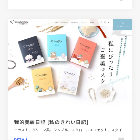
我的美麗日記 [私のきれい日記]
イラスト、グリーン系、シンプル、スクロールエフェクト、スタイリッシュ、タイポグラフィー、ナチュラル、ファッション・ビューティー、フラットデザイン、ブランド・サービスサイト、ブルー系、ホワイト系、ポップ、大きめ写真、手書き・ハンドメイド