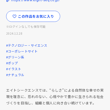
https://www.eight-seq.co.jp/
この作品をお気に入り
※ログインなしでも保存可能
2024.12.28
#テクノロジー・サイエンス
#コーポレートサイト
#グリーン系
#ポップ
#イラスト
#ナチュラル
エイトシークエンスでは、“らしさ”による自然体な幸せの実
現を理念に、恐れのない、心穏やかで豊かに生きられる社会
づくりを目指し、組織と個人に向き合い続けています。