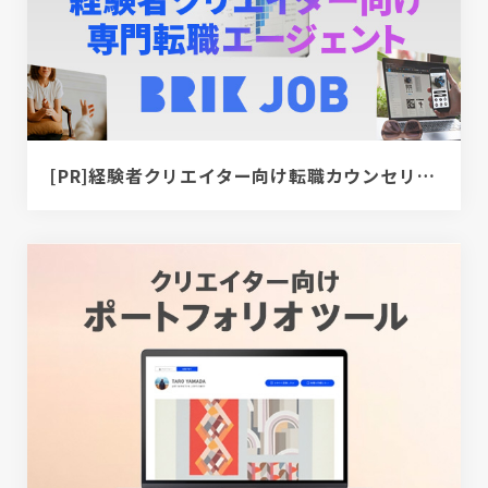
[PR]経験者クリエイター向け転職カウンセリング｜デザイナー / ディレクター / エンジニア