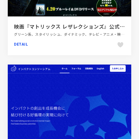
映画『マトリックス レザレクションズ』公式サイト｜プレミア配信中！4.20ブルーレイ&DVDリリース
グリーン系、スタイリッシュ、ダイナミック、テレビ・アニメ・映画・芸能、フラットデザイン、ブラック系 、ブランド・サービスサイト、ポップ、大きめ写真
DETAIL