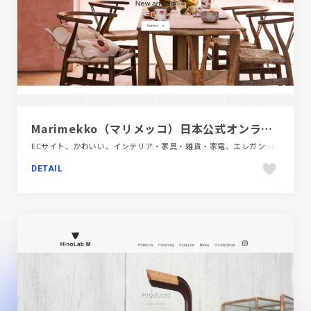
Marimekko（マリメッコ）日本公式オンラインストア
ECサイト、かわいい、インテリア・家具・雑貨・家電、エレガント、グリーン系、シンプル、デザイン・アート・音楽・文芸、ナチュラル、ピンク系、ファッション・ビューティー、ホワイト系、ポップ、大きめ写真、手書き・ハンドメイド
DETAIL