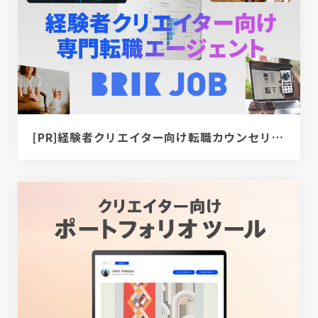
[PR]経験者クリエイター向け転職カウンセリング｜デザイナー / ディレクター / エンジニア