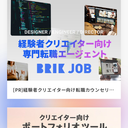
[PR]経験者クリエイター向け転職カウンセリング｜デザイナー / ディレクター / エンジニア