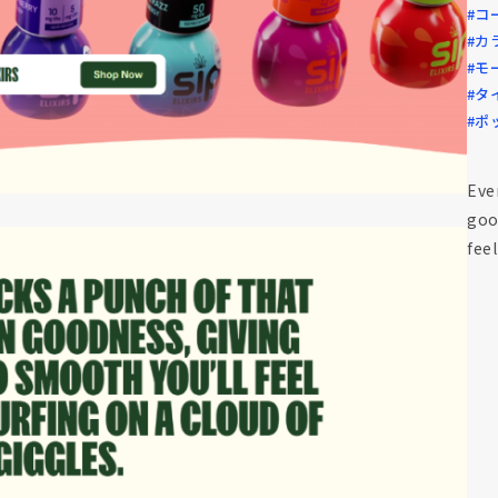
#コ
#カ
#モ
#タ
#ポ
Eve
goo
feel