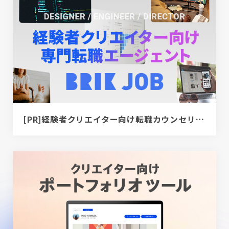
[PR]経験者クリエイター向け転職カウンセリング｜デザイナー / ディレクター / エンジニア