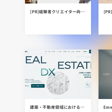
[PR]経験者クリエイター向け転職カウンセリング｜デザイナー / ディレクター / エンジニア
建築・不動産領域におけるDXコンサルティング｜FREEDOM X株式会社