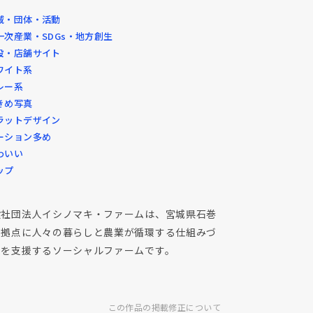
域・団体・活動
一次産業・SDGs・地方創生
設・店舗サイト
ワイト系
レー系
きめ写真
ラットデザイン
ーション多め
わいい
ップ
般社団法人イシノマキ・ファームは、宮城県石巻
を拠点に人々の暮らしと農業が循環する仕組みづ
りを支援するソーシャルファームです。
この作品の掲載修正について