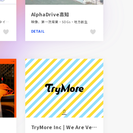
AlphaDrive高知
グレー系、コーポレートサイト、スタイリッシュ、ブルー系、ポップ、モーション多め、多言語対応、新卒・中途採用サイト、金融・法律・人材・専門職
映像、第一次産業・SDGs・地方創生
DETAIL
TryMore Inc | We Are Very Lucky Company!!!