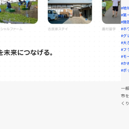
#地
#第
#施
#ホ
#グ
#大
#フ
#モ
#か
#ポ
一
市
く