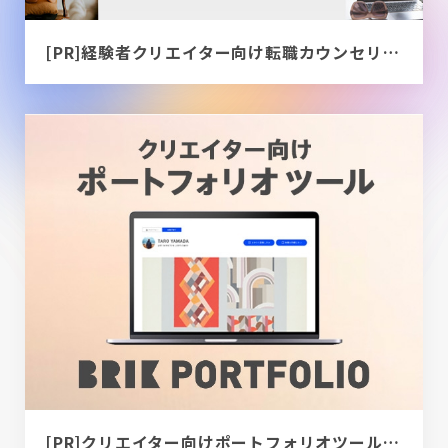
[PR]経験者クリエイター向け転職カウンセリング｜デザイナー / ディレクター / エンジニア
[PR]クリエイター向けポートフォリオツール｜BRIK PORTFOLIO