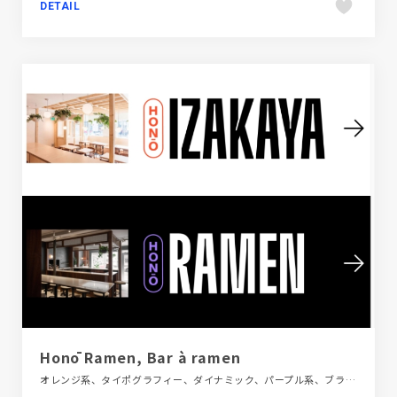
DETAIL
Honō Ramen, Bar à ramen
オレンジ系、タイポグラフィー、ダイナミック、パープル系、ブラック系 、ホワイト系、モーション多め、大きめ写真、施設・店舗サイト、飲食店・グルメ・ウェディング