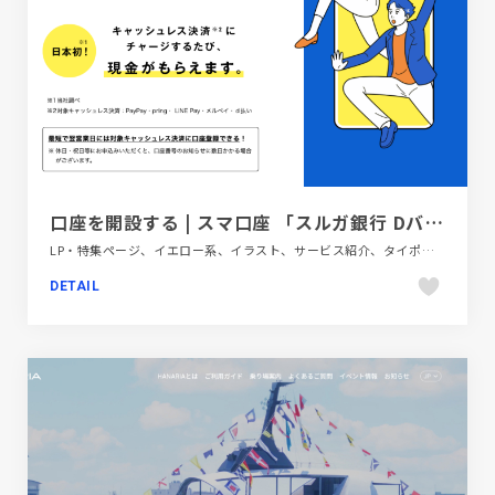
口座を開設する | スマ口座 「スルガ銀行 Dバンク支店」
LP・特集ページ、イエロー系、イラスト、サービス紹介、タイポグラフィー、ブランド・サービスサイト、ブルー系、ポップ、金融・法律・人材・専門職
DETAIL