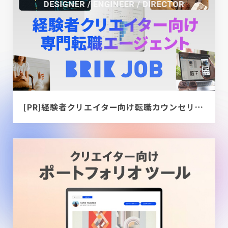
[PR]経験者クリエイター向け転職カウンセリング｜デザイナー / ディレクター / エンジニア