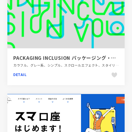
PACKAGING INCLUSION パッケージング・インクルージョン Vol.1「つながる」
カラフル、グレー系、シンプル、スクロールエフェクト、スタイリッシュ、タイポグラフィー、デザイン・アート・音楽・文芸、ナチュラル、フラットデザイン、ブランド・サービスサイト、ホワイト系、ポップ、モーション多め、単色・モノクロ、大きめ写真
DETAIL