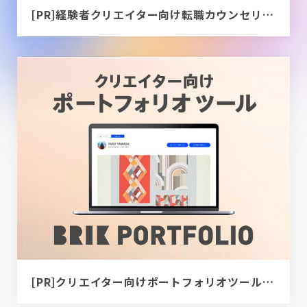
[PR]経験者クリエイター向け転職カウンセリング｜デザイナー / ディレクター / エンジニア
[PR]クリエイター向けポートフォリオツール｜BRIK PORTFOLIO