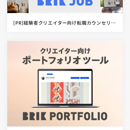
[PR]経験者クリエイター向け転職カウンセリング｜デザイナー / ディレクター / エンジニア