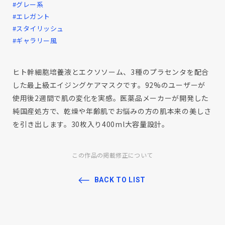
#グレー系
#エレガント
#スタイリッシュ
#ギャラリー風
ヒト幹細胞培養液とエクソソーム、3種のプラセンタを配合
した最上級エイジングケアマスクです。92%のユーザーが
使用後2週間で肌の変化を実感。医薬品メーカーが開発した
純国産処方で、乾燥や年齢肌でお悩みの方の肌本来の美しさ
を引き出します。30枚入り400ml大容量設計。
この作品の掲載修正について
BACK TO LIST