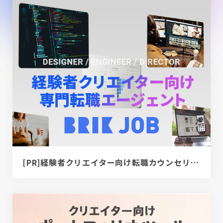
[PR]経験者クリエイター向け転職カウンセリング｜デザイナー / ディレクター / エンジニア