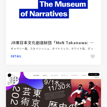
JR東日本文化創造財団「MoN Takanawa: The Museum of Narratives」先行公開｜制作事例｜RANA UNITED
ギャラリー風、スタイリッシュ、ダイナミック、ホワイト系、ポップ、レッド系、商業施設・レジャー、多言語対応、大きめ写真、施設・店舗サイト
DETAIL