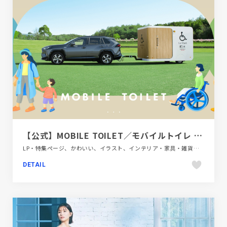
【公式】MOBILE TOILET／モバイルトイレ − 行きたい、のそばにトイレが行く
LP・特集ページ、かわいい、イラスト、インテリア・家具・雑貨・家電、グリーン系、ナチュラル、ベージュ・ゴールド系、第一次産業・SDGs・地方創生
DETAIL