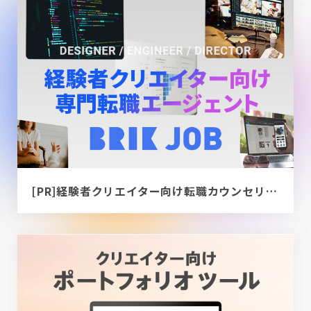
[PR]経験者クリエイター向け転職カウンセリング｜デザイナー / ディレクター / エンジニア