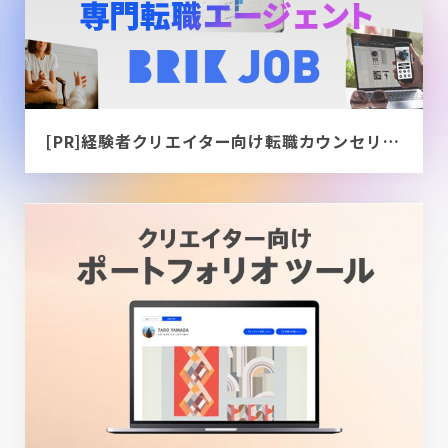
[PR]経験者クリエイター向け転職カウンセリング｜デザイナー / ディレクター / エンジニア