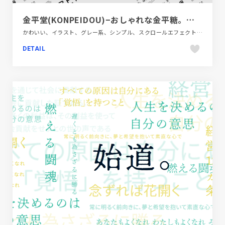
金平堂(KONPEIDOU)−おしゃれな金平糖。プチギフトや引出物、粗品に。香料不使用。
かわいい、イラスト、グレー系、シンプル、スクロールエフェクト、タイポグラフィー、フラットデザイン、ブランド・サービスサイト、ホワイト系、ポップ、モーション多め、日本テイスト、飲料・食品
DETAIL