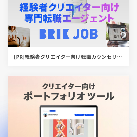
[PR]経験者クリエイター向け転職カウンセリング｜デザイナー / ディレクター / エンジニア