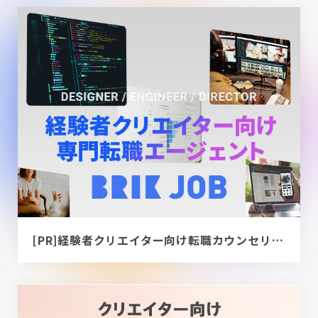
[PR]経験者クリエイター向け転職カウンセリング｜デザイナー / ディレクター / エンジニア