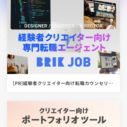
[PR]経験者クリエイター向け転職カウンセリング｜デザイナー / ディレクター / エンジニア