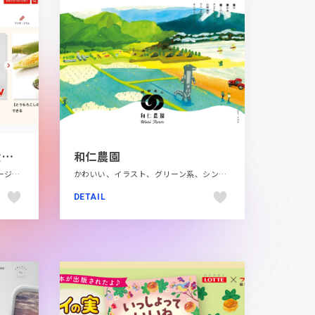
ほほえみごはん-冷凍で食を豊かに-|ニチレイフーズ
和仁農園
ナチュラル、フラットデザイン、ベージュ・ゴールド系、ホワイト系、ポップ、メディアサイト、レッド系、飲料・食品
かわいい、イラスト、グリーン系、シンプル、スクロールエフェクト、ナチュラル、ブランド・サービスサイト、ホワイト系、モーション多め、大きめ写真、手書き・ハンドメイド、第一次産業・SDGs・地方創生、飲料・食品
DETAIL