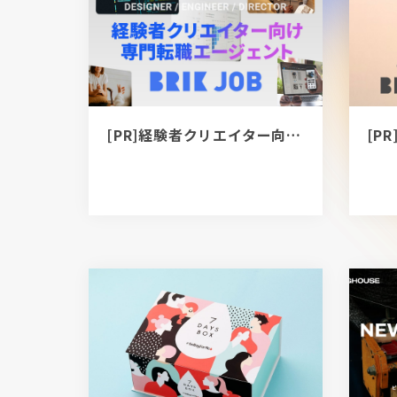
[PR]経験者クリエイター向け転職カウンセリング｜デザイナー / ディレクター / エンジニア