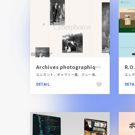
Archives photographiques du Musée du Bas-Saint-Laurent - Cyberphotos
R.O
エレガント、ギャラリー風、グレー系、スクロールエフェクト、スタイリッシュ、デザイン・アート・音楽・文芸、ピンク系、ベージュ・ゴールド系、ホワイト系、ポートフォリオ、モーション多め、大きめ写真、海外サイト
DETAIL
DETA