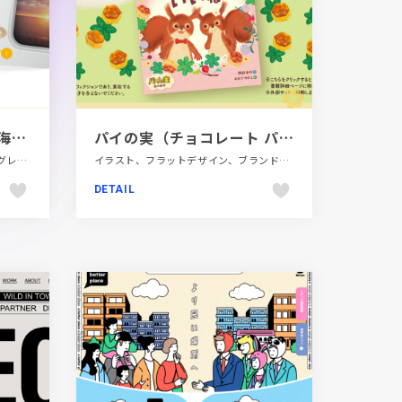
日本海洋事業株式会社（海洋調査・深海調査・特殊船舶運航）
パイの実（チョコレート パイ）｜チョコレート｜お口の恋人 ロッテ
かわいい、イラスト、オレンジ系、グレー系、コーポレートサイト、スクロールエフェクト、テクノロジー・サイエンス、ナチュラル、ブルー系、ホワイト系、モーション多め、大きめ写真、自動車・乗り物・交通
イラスト、フラットデザイン、ブランド・サービスサイト、ベージュ・ゴールド系、ポップ、飲料・食品
DETAIL