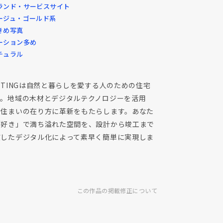
ランド・サービスサイト
ージュ・ゴールド系
きめ写真
ーション多め
チュラル
STINGは自然と暮らしを愛する人のための住宅
す。地域の木材とデジタルテクノロジーを活用
、住まいの在り方に革新をもたらします。あなた
「好き」で満ち溢れた空間を、設計から竣工まで
貫したデジタル化によって素早く簡単に実現しま
。
この作品の掲載修正について