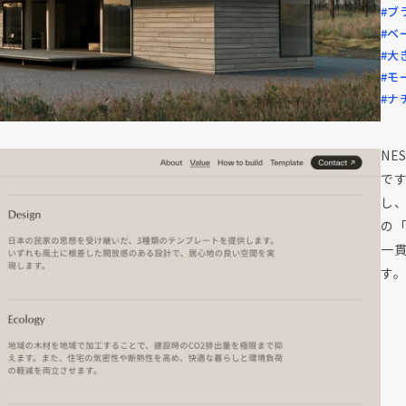
#ブ
#ベ
#大
#モ
#ナ
NE
で
し
の
一
す