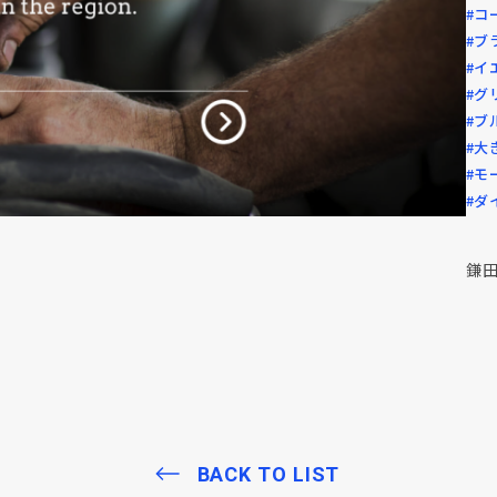
#コ
#ブ
#イ
#グ
#ブ
#大
#モ
#ダ
鎌
BACK TO LIST