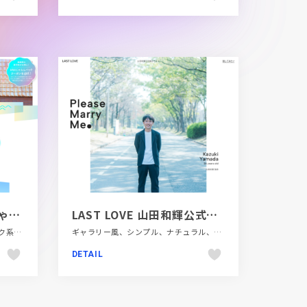
ChillOut萩石見空港 -じゃらんnet
LAST LOVE 山田和輝公式婚活サイト
LP・特集ページ、ナチュラル、ピンク系、ブルー系、ホワイト系、大きめ写真、手書き・ハンドメイド、旅行・ホテル・観光
ギャラリー風、シンプル、ナチュラル、ホワイト系、ポートフォリオ、大きめ写真、飲食店・グルメ・ウェディング
DETAIL