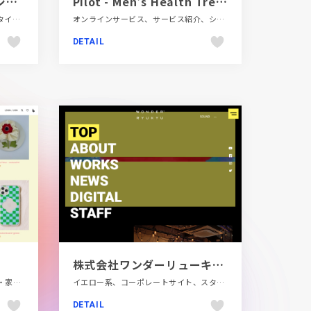
R.project（アールプロジェクト）グループ - 生きる力を、自然から。
Pilot - Men's Health Treatments Online
グリーン系、コーポレートサイト、タイポグラフィー、ナチュラル、商業施設・レジャー、大きめ写真
オンラインサービス、サービス紹介、シンプル、ナチュラル、ブランド・サービスサイト、ブルー系、医療・ヘルスケア、大きめ写真、海外サイト
DETAIL
株式会社ワンダーリューキュー
かわいい、イエロー系、インテリア・家具・雑貨・家電、ギャラリー風、シンプル、スクロールエフェクト、ナチュラル、ホワイト系、ポップ、大きめ写真、海外サイト
イエロー系、コーポレートサイト、スタイリッシュ、タイポグラフィー、デザイン・アート・音楽・文芸、ブラック系
DETAIL