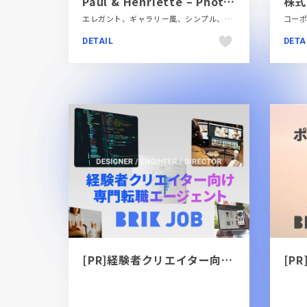
Paul & Henriette – Photographers and directors based in Paris
株式
エレガント、ギャラリー風、シンプル、スタイリッシュ、タイポグラフィー、ダイナミック、デザイン・アート・音楽・文芸、ファッション・ビューティー、ホワイト系、ポートフォリオ、モーション多め、大きめ写真、海外サイト
DETAIL
DETA
[PR]経験者クリエイター向け転職カウンセリング｜デザイナー / ディレクター / エンジニア