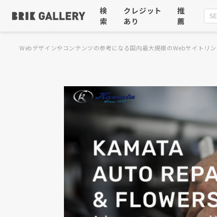
検
クレジット
推
索
あり
薦
Webデザインやコンテンツの参考になる国内最大規模のWebサイトリン