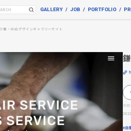
GALLERY
JOB
PORTFOLIO
PR
ク集・Webデザインギャラリーサイト
鎌
※ロ
2022
#自