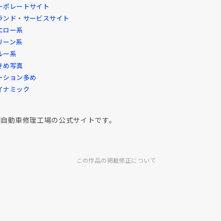
ーポレートサイト
ランド・サービスサイト
エロー系
リーン系
ルー系
きめ写真
ーション多め
イナミック
田自動車修理工場の公式サイトです。
この作品の掲載修正について