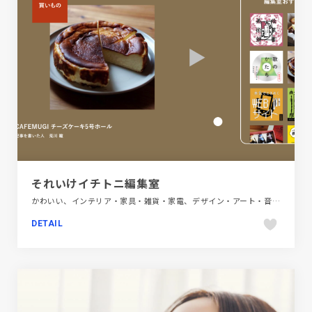
それいけイチトニ編集室
かわいい、インテリア・家具・雑貨・家電、デザイン・アート・音楽・文芸、ナチュラル、パープル系、ピンク系、フラットデザイン、ブラウン系、ブルー系、ベージュ・ゴールド系、ポップ、メディアサイト、モーション多め、レッド系、第一次産業・SDGs・地方創生、飲料・食品
DETAIL