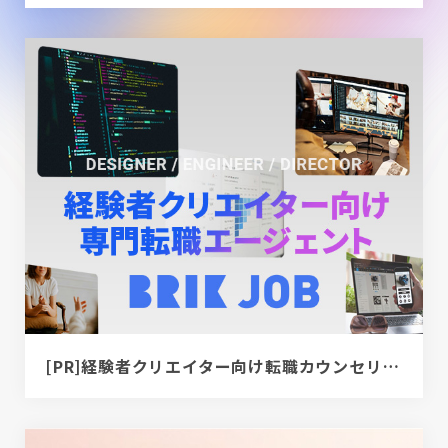
[PR]経験者クリエイター向け転職カウンセリング｜デザイナー / ディレクター / エンジニア